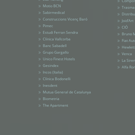
Compone
Motio BCN
Trasma
Sabirmedica
l
Distrib
Construccions Vicenç Baró
Joid’Art
Pimec
CIÓ
Estudi Ferran Sendra
Bruno M
Clínica Vallcorba
Fiat Au
Banc Sabadell
Hewlett
Grupo Gargallo
Venca
Unico Finest Hotels
La Sire
Gesindex
Alfa R
Incos (Italia)
Clínica Bodonelli
Inesdent
Mutua General de Catalunya
Biometria
The Apartment