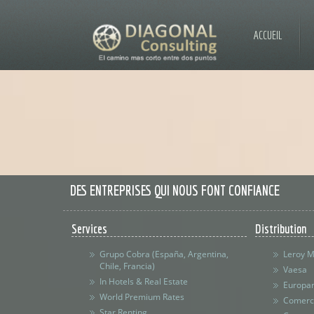
ACCUEIL
DES ENTREPRISES QUI NOUS FONT CONFIANCE
Services
Distribution
Grupo Cobra (España, Argentina,
Leroy M
Chile, Francia)
Vaesa
In Hotels & Real Estate
Europar
World Premium Rates
Comerci
Star Renting